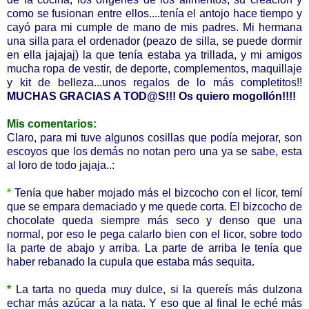
como se fusionan entre ellos....tenía el antojo hace tiempo y
cayó para mi cumple de mano de mis padres. Mi hermana
una silla para el ordenador (peazo de silla, se puede dormir
en ella jajajaj) la que tenía estaba ya trillada, y mi amigos
mucha ropa de vestir, de deporte, complementos, maquillaje
y kit de belleza...unos regalos de lo más completitos!!
MUCHAS GRACIAS A TOD@S!!! Os quiero mogollón!!!!
Mis comentarios:
Claro, para mi tuve algunos cosillas que podía mejorar, son
escoyos que los demás no notan pero una ya se sabe, esta
al loro de todo jajaja..:
*
Tenía que haber mojado más el bizcocho con el licor, temí
que se empara demaciado y me quede corta. El bizcocho de
chocolate queda siempre más seco y denso que una
normal, por eso le pega calarlo bien con el licor, sobre todo
la parte de abajo y arriba. La parte de arriba le tenía que
haber rebanado la cupula que estaba más sequita.
*
La tarta no queda muy dulce, si la quereís más dulzona
echar más azúcar a la nata. Y eso que al final le eché más