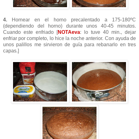
4.
Hornear en el horno
precalentado
a 175-180ºC
(dependiendo del horno)
durante
unos 40-45 minutos.
Cuando este enfriado [
NOTAeva
: lo
tuve
40
min
., dejar
enfriar por completo, lo hice la noche anterior. Con ayuda de
unos palillos me sirvieron de guía para
rebanarlo
en tres
capas.]