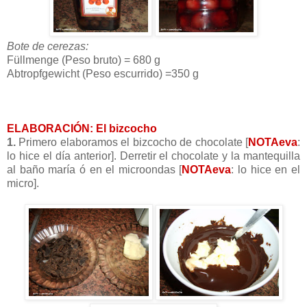
Bote de cerezas:
Füllmenge
(Peso bruto) = 680 g
Abtropfgewicht
(Peso escurrido) =350 g
ELABORACIÓN:
El bizcocho
1.
Primero elaboramos el bizcocho de chocolate [
NOTAeva
:
lo hice el día anterior]. Derretir el chocolate y la mantequilla
al baño maría ó en el microondas [
NOTAeva
: lo hice en el
micro].