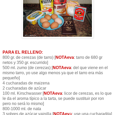
PARA EL RELLENO:
800
gr
. de cerezas (de tarro) [
NOTAeva
: tarro de 680
gr
netos y 350
gr
. escurrido]
500
ml
. zumo (de cerezas) [
NOTAeva
: del que viene en el
mismo tarro, yo use algo menos ya que el tarro era más
pequeño]
4 cucharadas de
maizena
2 cucharadas de azúcar
100
ml
.
Kirschwasser
[
NOTAeva
: licor de cerezas, es lo que
le da el aroma típico a la tarta, se puede sustituir por ron
pero no será lo mismo]
800-1000
ml
. de nata
3 sobres de azúcar vainilla [
NOTAev
a
: use una
cucharadita
]