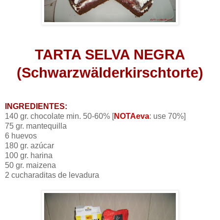
TARTA SELVA NEGRA
(
Schwarzwälderkirschtorte
)
INGREDIENTES:
140
gr
. chocolate
min
. 50-60% [
NOTAeva
: use 70%]
75
gr
. mantequilla
6 huevos
180
gr
. azúcar
100
gr
. harina
50
gr
.
maizena
2
cucharaditas
de levadura